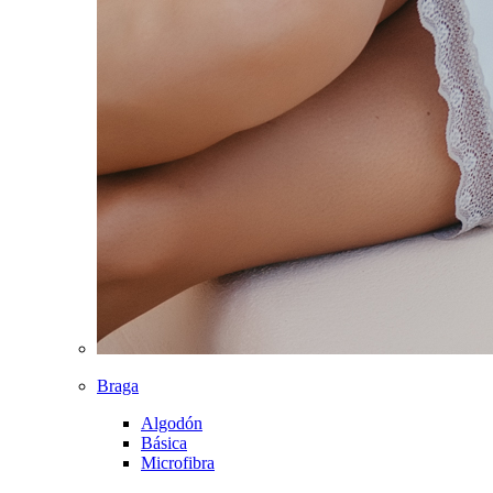
Braga
Algodón
Básica
Microfibra