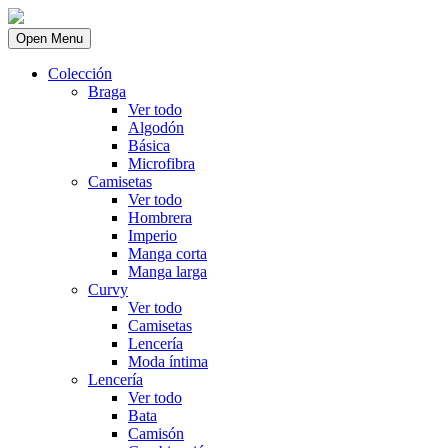
Open Menu
Colección
Braga
Ver todo
Algodón
Básica
Microfibra
Camisetas
Ver todo
Hombrera
Imperio
Manga corta
Manga larga
Curvy
Ver todo
Camisetas
Lencería
Moda íntima
Lencería
Ver todo
Bata
Camisón