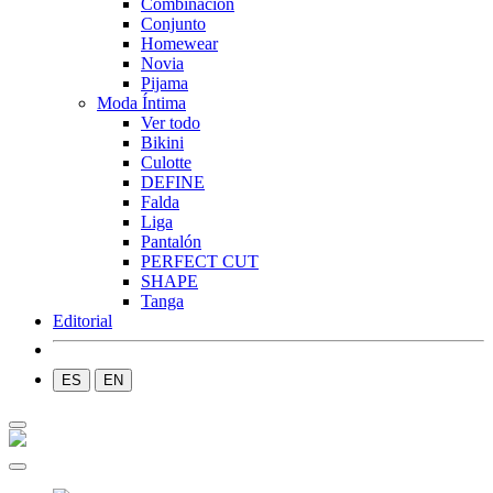
Combinación
Conjunto
Homewear
Novia
Pijama
Moda Íntima
Ver todo
Bikini
Culotte
DEFINE
Falda
Liga
Pantalón
PERFECT CUT
SHAPE
Tanga
Editorial
ES
EN