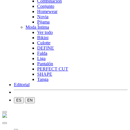
Combinación
Conjunto
Homewear
Novia
Pijama
Moda Íntima
Ver todo
Bikini
Culotte
DEFINE
Falda
Liga
Pantalón
PERFECT CUT
SHAPE
Tanga
Editorial
ES
EN