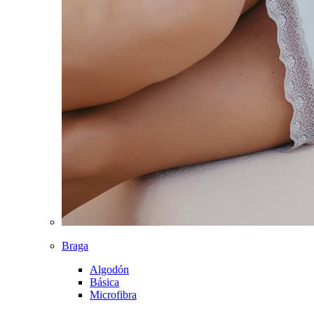
Braga
Algodón
Básica
Microfibra