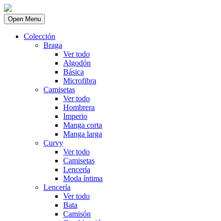
Open Menu
Colección
Braga
Ver todo
Algodón
Básica
Microfibra
Camisetas
Ver todo
Hombrera
Imperio
Manga corta
Manga larga
Curvy
Ver todo
Camisetas
Lencería
Moda íntima
Lencería
Ver todo
Bata
Camisón