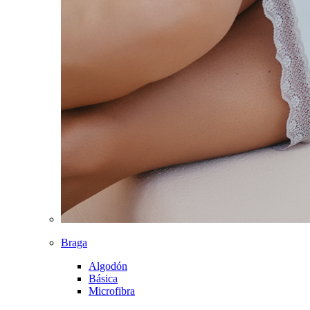
Braga
Algodón
Básica
Microfibra