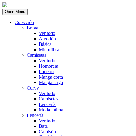
Open Menu
Colección
Braga
Ver todo
Algodón
Básica
Microfibra
Camisetas
Ver todo
Hombrera
Imperio
Manga corta
Manga larga
Curvy
Ver todo
Camisetas
Lencería
Moda íntima
Lencería
Ver todo
Bata
Camisón