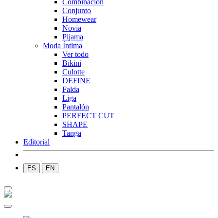
Combinación
Conjunto
Homewear
Novia
Pijama
Moda Íntima
Ver todo
Bikini
Culotte
DEFINE
Falda
Liga
Pantalón
PERFECT CUT
SHAPE
Tanga
Editorial
ES
EN