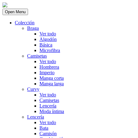
Open Menu
Colección
Braga
Ver todo
Algodón
Básica
Microfibra
Camisetas
Ver todo
Hombrera
Imperio
Manga corta
Manga larga
Curvy
Ver todo
Camisetas
Lencería
Moda íntima
Lencería
Ver todo
Bata
Camisón