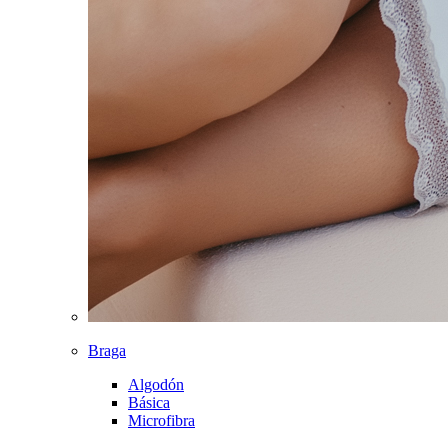
Braga
Algodón
Básica
Microfibra