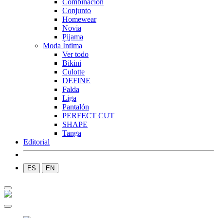
Combinación
Conjunto
Homewear
Novia
Pijama
Moda Íntima
Ver todo
Bikini
Culotte
DEFINE
Falda
Liga
Pantalón
PERFECT CUT
SHAPE
Tanga
Editorial
ES
EN